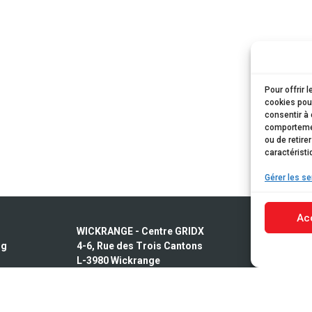
Pour offrir 
cookies pour
consentir à 
comportement
ou de retire
caractéristi
Gérer les se
Ac
WICKRANGE - Centre GRIDX
CONTACT
rg
4-6, Rue des Trois Cantons
Rendez-vou
L-3980 Wickrange
Standard -
WILTZ
HORAIRES
35, Salzbaach
Lundi à ve