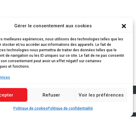
Gérer le consentement aux cookies
les meilleures expériences, nous utilisons des technologies telles que les
 stocker et/ou accéder aux informations des appareils. Le fait de
ces technologies nous permettra de traiter des données telles que le
 de navigation ou les ID uniques sur ce site. Le fait de ne pas consentir
r son consentement peut avoir un effet négatif sur certaines
ques et fonctions.
rvices
cepter
Refuser
Voir les préférences
s - tél. 28 22 43-333
Politique de cookies
Politique de confidentialité
 tél. 28 22 43-1
ndredi 07:00 - 19:00