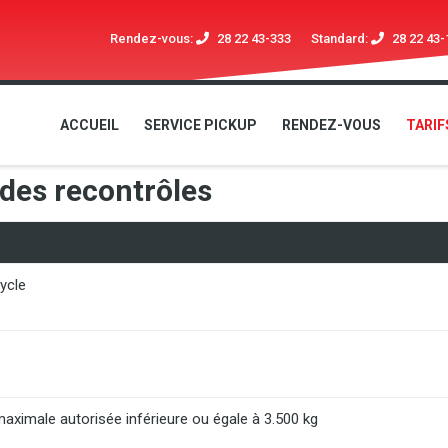
Rendez-vous:
28 22 43-333
Standard:
28 22 43-
ACCUEIL
SERVICE PICKUP
RENDEZ-VOUS
TARIF
 des recontrôles
ycle
maximale autorisée inférieure ou égale à 3.500 kg