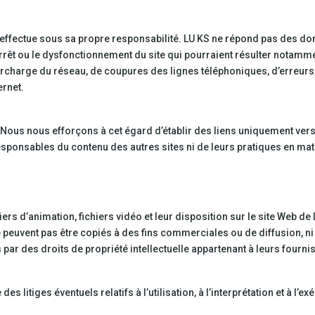
on s’effectue sous sa propre responsabilité. LU KS ne répond pas des 
l’arrêt ou le dysfonctionnement du site qui pourraient résulter notamm
charge du réseau, de coupures des lignes téléphoniques, d’erreurs,
ernet.
s. Nous nous efforçons à cet égard d’établir des liens uniquement ver
esponsables du contenu des autres sites ni de leurs pratiques en ma
ers d’animation, fichiers vidéo et leur disposition sur le site Web de
e peuvent pas être copiés à des fins commerciales ou de diffusion, ni 
ar des droits de propriété intellectuelle appartenant à leurs fourni
itiges éventuels relatifs à l’utilisation, à l’interprétation et à l’ex