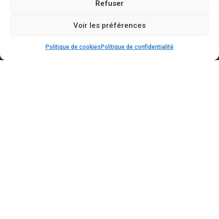
Refuser
Voir les préférences
Politique de cookies
Politique de confidentialité
LORENTZWEILER
30, Route de Luxembourg
L-7372 Lorentzweiler
CLOCHE D’OR
15, Rue Eugène Ruppert
L-2453 Luxembourg
WICKRANGE - Centre GRIDX
4-6, Rue des Trois Cantons
L-3980 Wickrange
WILTZ
35, Salzbaach
L-9559 Wiltz