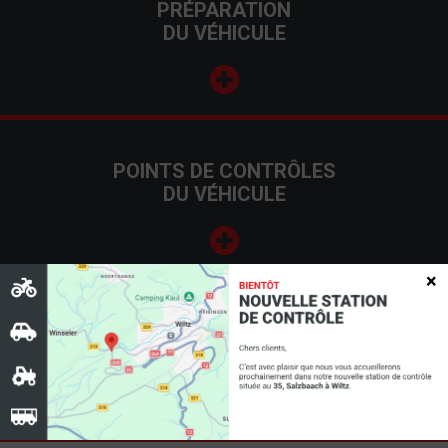
PRÉPARATION
DU VÉHICULE
POINTS DE CONTRÔLES
DU VÉHICULE
×
SERVICE PICK-UP
28 22 43-333