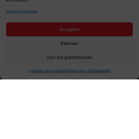
et fonctions.
Gérer les services
Accepter
Refuser
Voir les préférences
Politique de cookies
Politique de confidentialité
LORENTZWEILER
30, Route de Luxembourg
L-7372 Lorentzweiler
CLOCHE D’OR
15, Rue Eugène Ruppert
L-2453 Luxembourg
WICKRANGE - Centre GRIDX
4-6, Rue des Trois Cantons