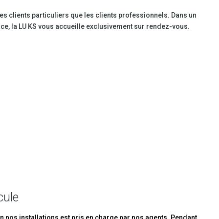
es clients particuliers que les clients professionnels. Dans un
cace, la LU KS vous accueille exclusivement sur rendez-vous.
cule
n nos installations est pris en charge par nos agents. Pendant