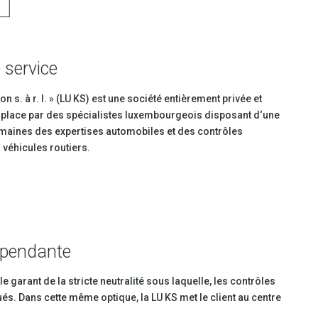
 service
n s. à r. l. » (LU KS) est une société entièrement privée et
 place par des spécialistes luxembourgeois disposant d‘une
maines des expertises automobiles et des contrôles
véhicules routiers.
épendante
e garant de la stricte neutralité sous laquelle, les contrôles
és. Dans cette même optique, la LU KS met le client au centre