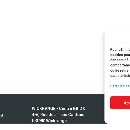
Pour offrir 
cookies pour
consentir à 
comportement
ou de retire
caractéristi
Gérer les se
Ac
WICKRANGE - Centre GRIDX
CONTACT
rg
4-6, Rue des Trois Cantons
Rendez-vou
L-3980 Wickrange
Standard -