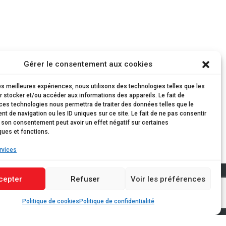
Gérer le consentement aux cookies
les meilleures expériences, nous utilisons des technologies telles que les
 stocker et/ou accéder aux informations des appareils. Le fait de
ces technologies nous permettra de traiter des données telles que le
 de navigation ou les ID uniques sur ce site. Le fait de ne pas consentir
r son consentement peut avoir un effet négatif sur certaines
ques et fonctions.
rvices
cepter
Refuser
Voir les préférences
s - tél. 28 22 43-333
Politique de cookies
Politique de confidentialité
 tél. 28 22 43-1