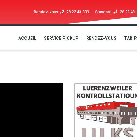
Rendez-vous:
28 22 43-333
Standard:
28 22 43-
ACCUEIL
SERVICE PICKUP
RENDEZ-VOUS
TARIF