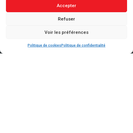
Accepter
Refuser
Voir les préférences
Politique de cookies
Politique de confidentialité
LORENTZWEILER
30, Route de Luxembourg
L-7372 Lorentzweiler
CLOCHE D’OR
15, Rue Eugène Ruppert
L-2453 Luxembourg
WICKRANGE - Centre GRIDX
4-6, Rue des Trois Cantons
L-3980 Wickrange
WILTZ