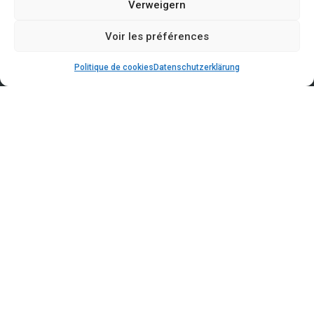
Verweigern
Voir les préférences
Politique de cookies
Datenschutzerklärung
LORENTZWEILER
30, Route de Luxembourg
L-7372 Lorentzweiler
CLOCHE D’OR
15, Rue Eugène Ruppert
L-2453 Luxembourg
WICKRANGE - Centre GRIDX
4-6, Rue des Trois Cantons
L-3980 Wickrange
WILTZ
35, Salzbaach
L-9559 Wiltz